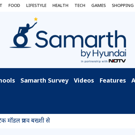
T
FOOD
LIFESTYLE
HEALTH
TECH
GAMES
SHOPPING
hools
Samarth Survey
Videos
Features
क मॉडल प्रणव बख्शी से